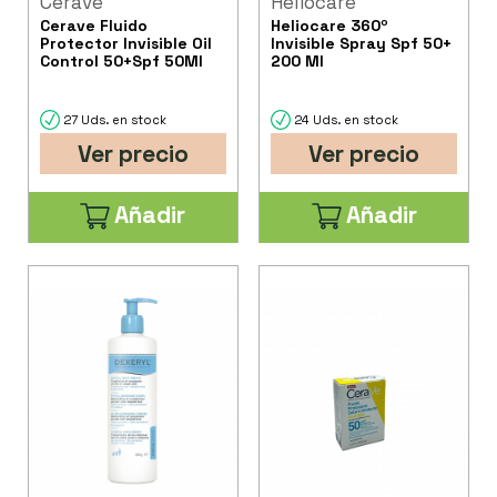
Cerave
Heliocare
Cerave Fluido
Heliocare 360º
Protector Invisible Oil
Invisible Spray Spf 50+
Control 50+Spf 50Ml
200 Ml
27 Uds. en stock
24 Uds. en stock
Ver precio
Ver precio
Añadir
Añadir