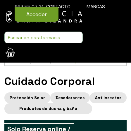
963 55 07 21
CONTACTO
MARCAS
Acceder
Usamos cookies para mejorar la experiencia de la web. Si sigues
navegando, aceptas nuestra
política de cookies
.
Cuidado Corporal
Protección Solar
Desodorantes
Antiinsectos
Productos de ducha y baño