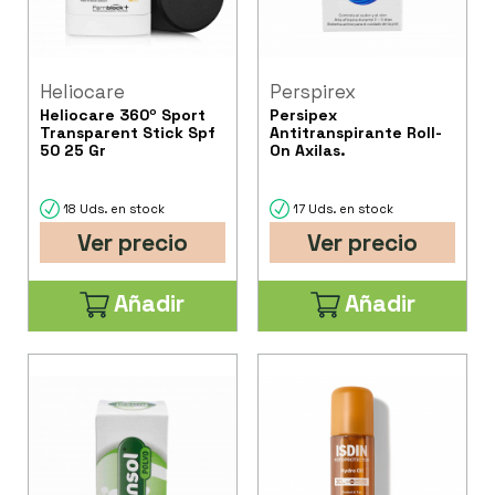
Heliocare
Perspirex
Heliocare 360º Sport
Persipex
Transparent Stick Spf
Antitranspirante Roll-
50 25 Gr
On Axilas.
18 Uds. en stock
17 Uds. en stock
Ver precio
Ver precio
Añadir
Añadir