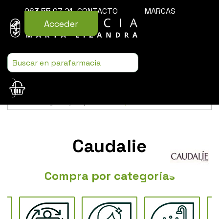
963 55 07 21
CONTACTO
MARCAS
Acceder
Usamos cookies para mejorar la experiencia de la web. Si sigues
navegando, aceptas nuestra
política de cookies
.
Caudalie
Compra por categorías