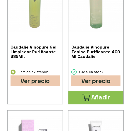
Caudalie Vinopure Gel
Caudalie Vinopure
Limpiador Purificante
Tonico Purificante 400
385Ml.
Ml Caudalie
Fuera de existencia
9 Uds. en stock
Ver precio
Ver precio
Añadir