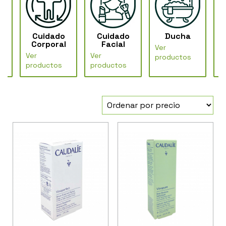
o
Cuidado
Cuidado
Ducha
P
Corporal
Facial
Ver
Ver
Ver
V
productos
productos
productos
p