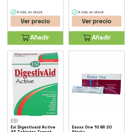
4 Uds. en stock
4 Uds. en stock
Ver precio
Ver precio
Añadir
Añadir
ESI
Esi Digestivaid Active
Esoxx One 10 Ml 20
45 Tabletas Trepat-
Sticks