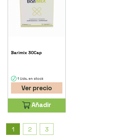
Barimix 30Cap
1 Uds. en stock
Ver precio
Añadir
1
2
3