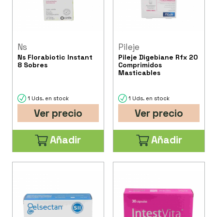
Ns
Pileje
Ns Florabiotic Instant
Pileje Digebiane Rfx 20
8 Sobres
Comprimidos
Masticables
1 Uds. en stock
1 Uds. en stock
Ver precio
Ver precio
Añadir
Añadir