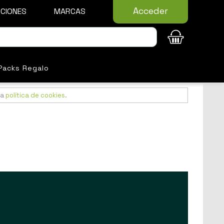
Acceder
CIONES
MARCAS
Packs Regalo
ra
política de cookies
.