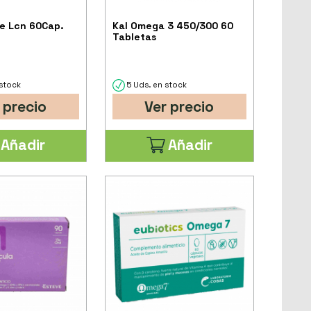
e Lcn 60Cap.
Kal Omega 3 450/300 60
Tabletas
stock
5 Uds. en stock
 precio
Ver precio
Añadir
Añadir