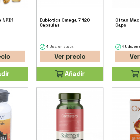
e NPD1
Eubiotics Omega 7 120
Oftan Mac
Capsulas
Caps
4 Uds. en stock
4 Uds. en 
ecio
Ver precio
Ver
dir
Añadir