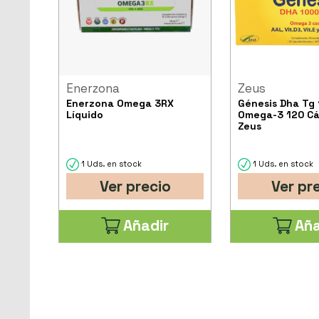
Enerzona
Zeus
Enerzona Omega 3RX
Génesis Dha Tg
Líquido
Omega-3 120 Cá
Zeus
1 Uds. en stock
1 Uds. en stock
Ver precio
Ver pr
Añadir
Aña