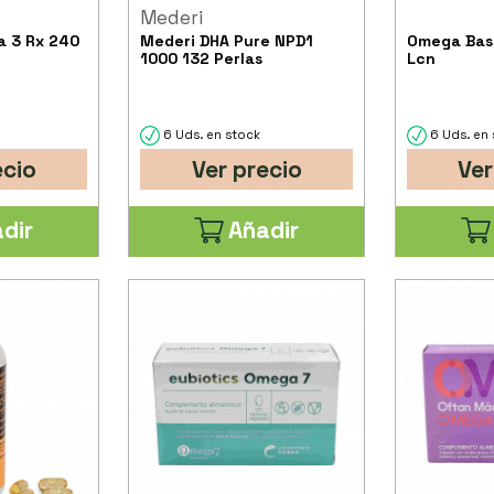
Mederi
 3 Rx 240
Mederi DHA Pure NPD1
Omega Bas
1000 132 Perlas
Lcn
6 Uds. en stock
6 Uds. en 
ecio
Ver precio
Ver
dir
Añadir