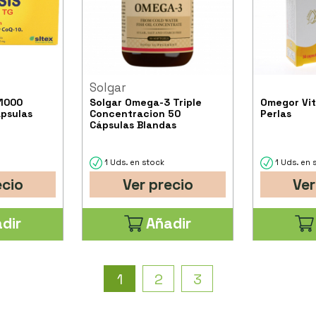
Solgar
 1000
Solgar Omega-3 Triple
Omegor Vit
psulas
Concentracion 50
Perlas
Cápsulas Blandas
1 Uds. en stock
1 Uds. en 
ecio
Ver precio
Ver
dir
Añadir
1
2
3