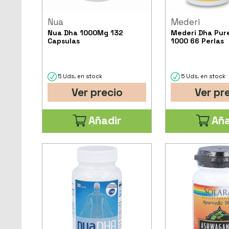
Nua
Mederi
Nua Dha 1000Mg 132
Mederi Dha Pur
Capsulas
1000 66 Perlas
5 Uds. en stock
5 Uds. en stock
Ver precio
Ver pr
Añadir
Aña