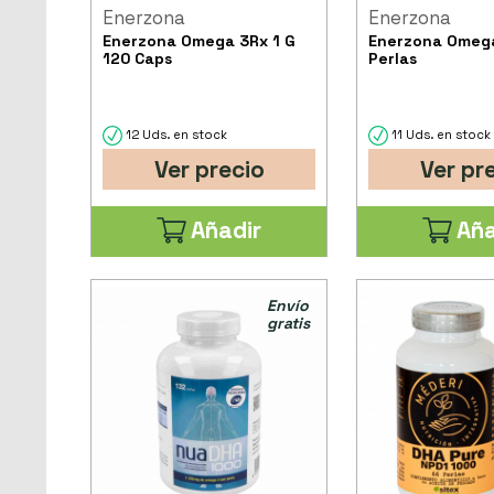
Enerzona
Enerzona
Enerzona Omega 3Rx 1 G
Enerzona Omega
120 Caps
Perlas
12 Uds. en stock
11 Uds. en stock
Ver precio
Ver pr
Añadir
Aña
Envío
gratis