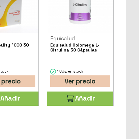
Equisalud
ality 1000 30
Equisalud Holomega L-
Citrulina 50 Cápsulas
stock
1 Uds. en stock
 precio
Ver precio
Añadir
Añadir