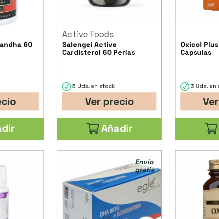
Active Foods
gandha 60
Salengei Active
Oxicol Plu
Cardisterol 60 Perlas
Cápsulas
3 Uds. en stock
3 Uds. en 
ecio
Ver precio
Ver
dir
Añadir
Envío
gratis