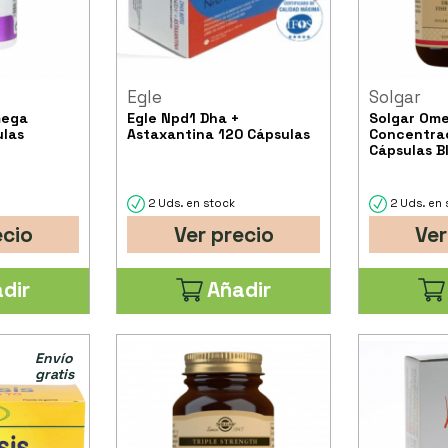
Egle
Solgar
mega
Egle Npd1 Dha +
Solgar Ome
ulas
Astaxantina 120 Cápsulas
Concentra
Cápsulas B
2 Uds. en stock
2 Uds. en 
ecio
Ver precio
Ver
dir
Añadir
Envío
gratis