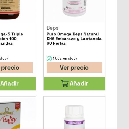
Beps
ga-3 Triple
Puro Omega Beps Natural
cion 100
DHA Embarazo y Lactancia
landas
60 Perlas
stock
1 Uds. en stock
 precio
Ver precio
Añadir
Añadir