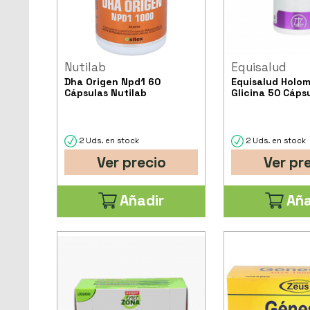
Nutilab
Equisalud
Dha Origen Npd1 60
Equisalud Holo
Cápsulas Nutilab
Glicina 50 Cáps
2 Uds. en stock
2 Uds. en stock
Ver precio
Ver pr
Añadir
Aña