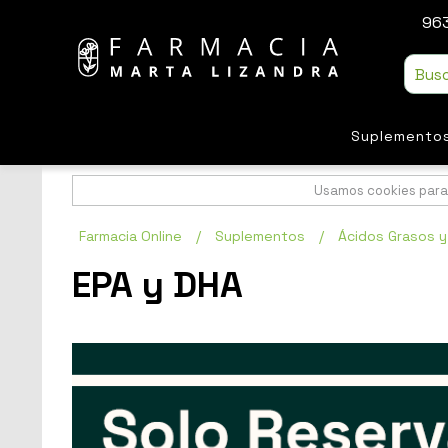
963
Suplemento
Usamos cookies para 
Farmacia Online
/
Suplementos
/
Ácidos Grasos 
EPA y DHA