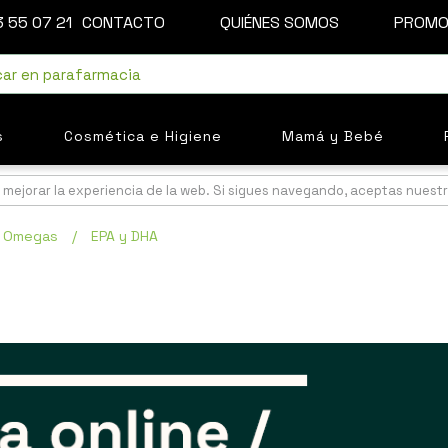
 55 07 21
CONTACTO
QUIÉNES SOMOS
PROMO
s
Cosmética e Higiene
Mamá y Bebé
mejorar la experiencia de la web. Si sigues navegando, aceptas nuest
y Omegas
/
EPA y DHA