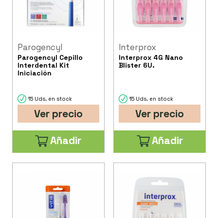
Parogencyl
Interprox
Parogencyl Cepillo
Interprox 4G Nano
Interdental Kit
Blister 6U.
Iniciación
15 Uds. en stock
15 Uds. en stock
Ver precio
Ver precio
Añadir
Añadir