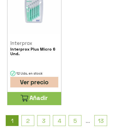
Interprox
Interprox Plus Micro 6
Und.
12 Uds. en stock
Ver precio
Añadir
1
2
3
4
5
...
13