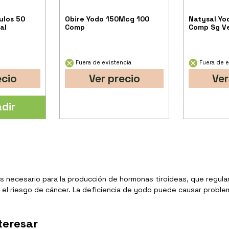
ulos 50
Obire Yodo 150Mcg 100
Natysal Yo
al
Comp
Comp Sg V
Fuera de existencia
Fuera de e
ecio
Ver precio
Ver
dir
Es necesario para la producción de hormonas tiroideas, que regula
el riesgo de cáncer. La deficiencia de yodo puede causar problema
teresar