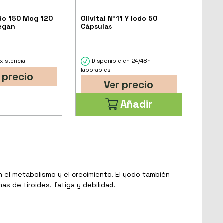
do 150 Mcg 120
Olivital Nº11 Y Iodo 50
egan
Cápsulas
xistencia
Disponible en 24/48h
laborables
 precio
Ver precio
Añadir
n el metabolismo y el crecimiento. El yodo también
s de tiroides, fatiga y debilidad.