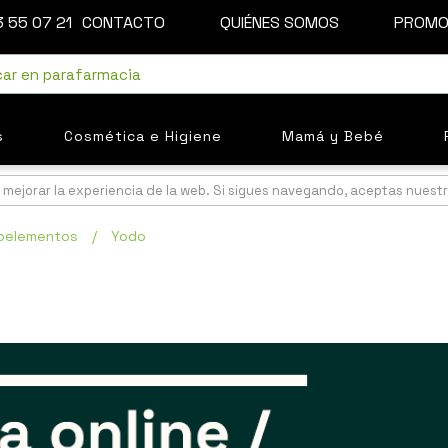
 55 07 21
CONTACTO
QUIÉNES SOMOS
PROMO
s
Cosmética e Higiene
Mamá y Bebé
mejorar la experiencia de la web. Si sigues navegando, aceptas nuest
goelementos
/
Yodo