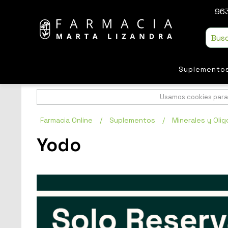
963
Suplemento
Usamos cookies para 
Farmacia Online
/
Suplementos
/
Minerales y Oli
Yodo