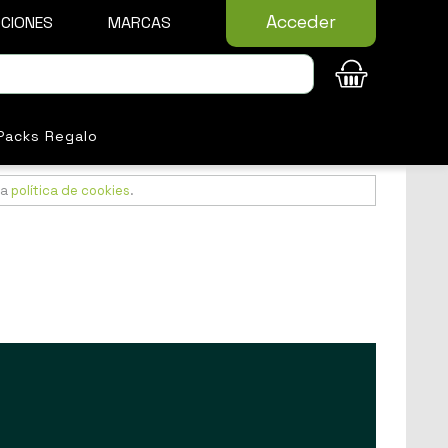
Acceder
CIONES
MARCAS
Packs Regalo
ra
política de cookies
.