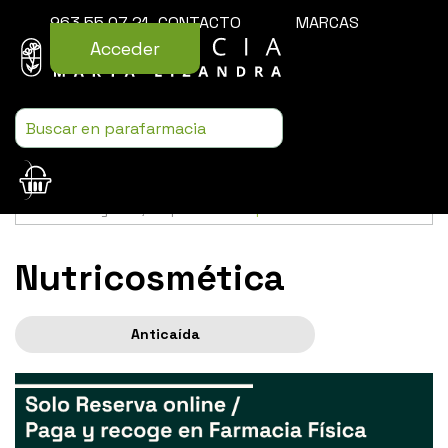
963 55 07 21
CONTACTO
MARCAS
Acceder
Usamos cookies para mejorar la experiencia de la web. Si sigues
navegando, aceptas nuestra
política de cookies
.
Nutricosmética
Anticaída