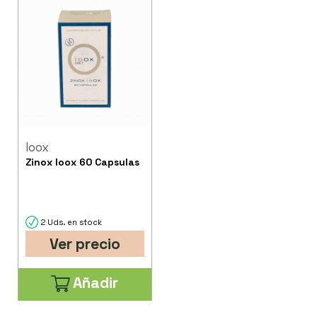
Ioox
Zinox Ioox 60 Capsulas
2 Uds. en stock
Ver precio
Añadir