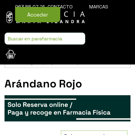
963 55 07 21
CONTACTO
MARCAS
Acceder
Usamos cookies para mejorar la experiencia de la web. Si sigues
navegando, aceptas nuestra
política de cookies
.
Arándano Rojo