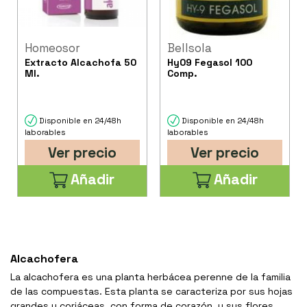
Homeosor
Bellsola
Extracto Alcachofa 50
Hy09 Fegasol 100
Ml.
Comp.
Disponible en 24/48h
Disponible en 24/48h
laborables
laborables
Ver precio
Ver precio
Añadir
Añadir
Alcachofera
La alcachofera es una planta herbácea perenne de la familia
de las compuestas. Esta planta se caracteriza por sus hojas
grandes y coriáceas, con forma de corazón, y sus flores