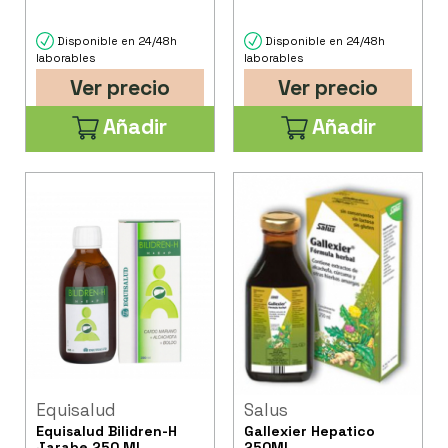
Disponible en 24/48h
Disponible en 24/48h
laborables
laborables
Ver precio
Ver precio
Añadir
Añadir
Equisalud
Salus
Equisalud Bilidren-H
Gallexier Hepatico
Jarabe 250 Ml
250Ml