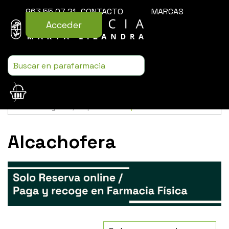
963 55 07 21
CONTACTO
MARCAS
Acceder
Usamos cookies para mejorar la experiencia de la web. Si sigues
navegando, aceptas nuestra
política de cookies
.
Alcachofera