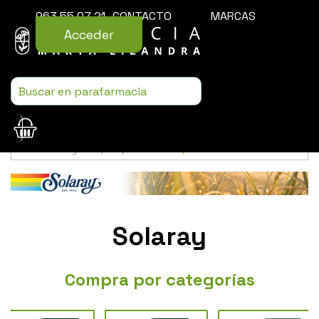
963 55 07 21
CONTACTO
MARCAS
Acceder
Usamos cookies para mejorar la experiencia de la web. Si sigues
navegando, aceptas nuestra
política de cookies
.
Solaray
Compra por categorías