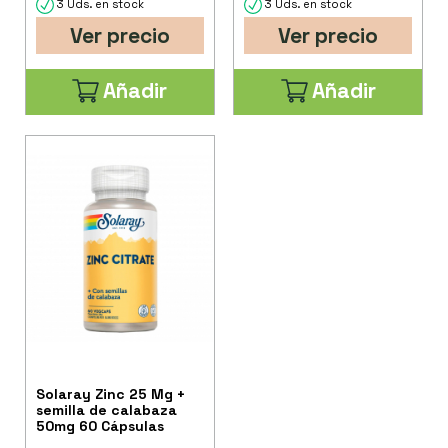
3 Uds. en stock
3 Uds. en stock
Ver precio
Ver precio
Añadir
Añadir
Solaray Zinc 25 Mg +
semilla de calabaza
50mg 60 Cápsulas