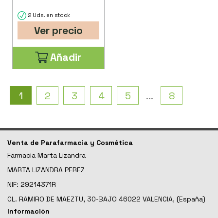
2 Uds. en stock
Ver precio
Añadir
1
2
3
4
5
...
8
Venta de Parafarmacia y Cosmética
Farmacia Marta Lizandra
MARTA LIZANDRA PEREZ
NIF: 29214371R
CL. RAMIRO DE MAEZTU, 30-BAJO 46022 VALENCIA, (España)
Información