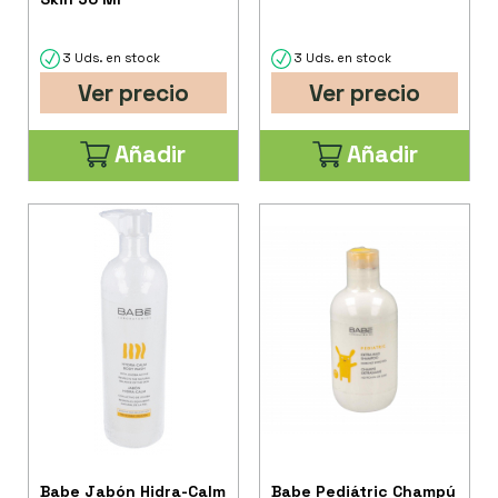
3 Uds. en stock
3 Uds. en stock
Ver precio
Ver precio
Añadir
Añadir
Babe Jabón Hidra-Calm
Babe Pediátric Champú