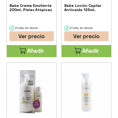
Babe Crema Emoliente
Babe Loción Capilar
200ml. Pieles Atópicas
Anticaida 125ml.
2 Uds. en stock
2 Uds. en stock
Ver precio
Ver precio
Añadir
Añadir