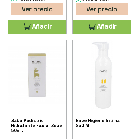
Ver precio
Ver precio
Añadir
Añadir
Babe Pediatric
Babe Higiene Intima
Hidratante Facial Bebe
250 Ml
50ml.