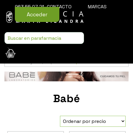
963 55 07 21
CONTACTO
MARCAS
Acceder
Usamos cookies para mejorar la experiencia de la web. Si sigues
navegando, aceptas nuestra
política de cookies
.
Babé