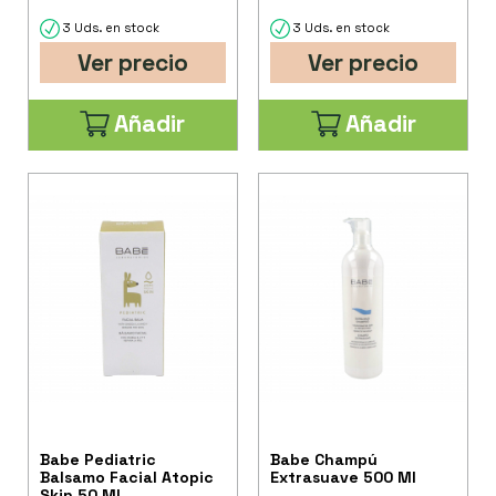
3 Uds. en stock
3 Uds. en stock
Ver precio
Ver precio
Añadir
Añadir
Babe Pediatric
Babe Champú
Balsamo Facial Atopic
Extrasuave 500 Ml
Skin 50 Ml