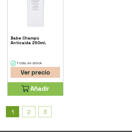
Babe Champú
Anticaida 250ml.
1 Uds. en stock
Ver precio
Añadir
1
2
3