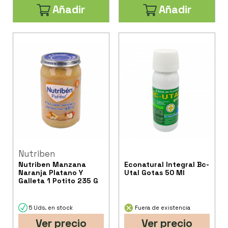
Añadir
Añadir
Nutriben
Nutriben Manzana
Econatural Integral Bc-
Naranja Platano Y
Utal Gotas 50 Ml
Galleta 1 Potito 235 G
5 Uds. en stock
Fuera de existencia
Ver precio
Ver precio