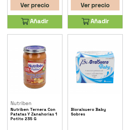
Ver precio
Ver precio
Añadir
Añadir
Nutriben
Nutriben Ternera Con
Bioralsuero Baby
Patatas Y Zanahorias 1
Sobres
Potito 235 G