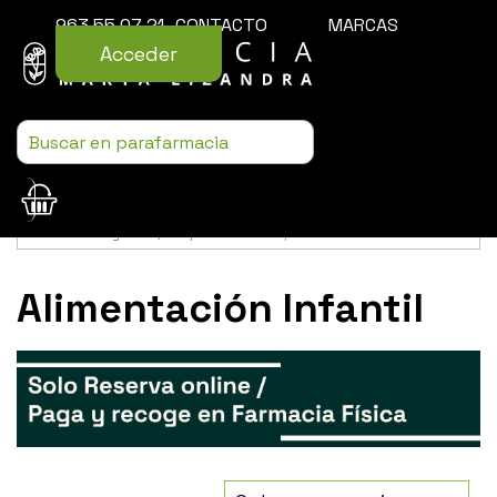
963 55 07 21
CONTACTO
MARCAS
Acceder
Usamos cookies para mejorar la experiencia de la web. Si sigues
navegando, aceptas nuestra
política de cookies
.
Alimentación Infantil