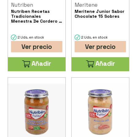
Nutriben
Meritene
Nutriben Recetas
Meritene Junior Sabor
Tradicionales
Chocolate 15 Sobres
Menestra De Cordero 1
Potito 235 G
2 Uds. en stock
2 Uds. en stock
Ver precio
Ver precio
Añadir
Añadir