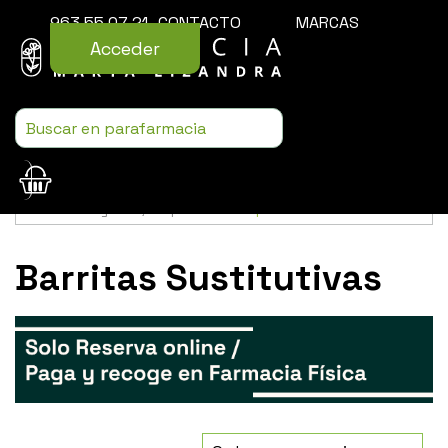
963 55 07 21
CONTACTO
MARCAS
Acceder
Usamos cookies para mejorar la experiencia de la web. Si sigues
navegando, aceptas nuestra
política de cookies
.
Barritas Sustitutivas