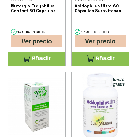
Nutergia Ergyphilus
Acidophilus Ultra 60
Confort 60 Cápsulas
Cápsulas Suravitasan
13 Uds. en stock
12 Uds. en stock
Ver precio
Ver precio
Añadir
Añadir
Envío
gratis