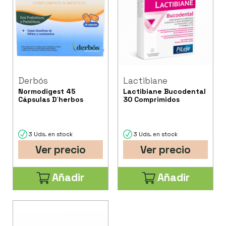
Derbós
Lactibiane
Normodigest 45
Lactibiane Bucodental
Cápsulas D´herbos
30 Comprimidos
3 Uds. en stock
3 Uds. en stock
Ver precio
Ver precio
Añadir
Añadir