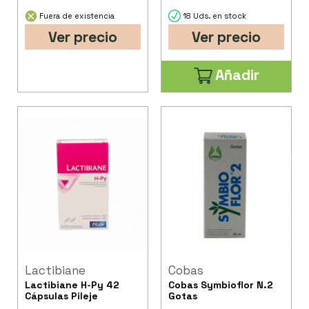
Fuera de existencia
18 Uds. en stock
Ver precio
Ver precio
Añadir
Lactibiane
Cobas
Lactibiane H-Py 42
Cobas Symbioflor N.2
Cápsulas Pileje
Gotas