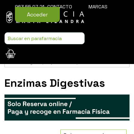
963 55 07 21
CONTACTO
MARCAS
Acceder
Usamos cookies para mejorar la experiencia de la web. Si sigues
navegando, aceptas nuestra
política de cookies
.
Enzimas Digestivas