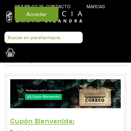
963 55 07 21
CONTACTO
MARCAS
Acceder
Usamos cookies para mejorar la experiencia de la web. Si sigues
navegando, aceptas nuestra
política de cookies
.
Cupón Bienvenida: