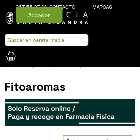
963 55 07 21
CONTACTO
MARCAS
Acceder
Usamos cookies para mejorar la experiencia de la web. Si sigues
navegando, aceptas nuestra
política de cookies
.
Fitoaromas