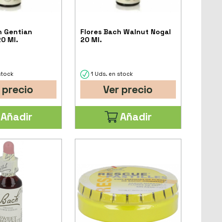
h Gentian
Flores Bach Walnut Nogal
0 Ml.
20 Ml.
stock
1 Uds. en stock
 precio
Ver precio
Añadir
Añadir