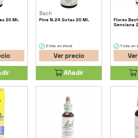
Bach
as 20 Ml.
Pine N.24 Gotas 20 Ml.
Flores Bac
Genciana 2
2 Uds. en stock
1 Uds. en 
ecio
Ver precio
Ver
dir
Añadir