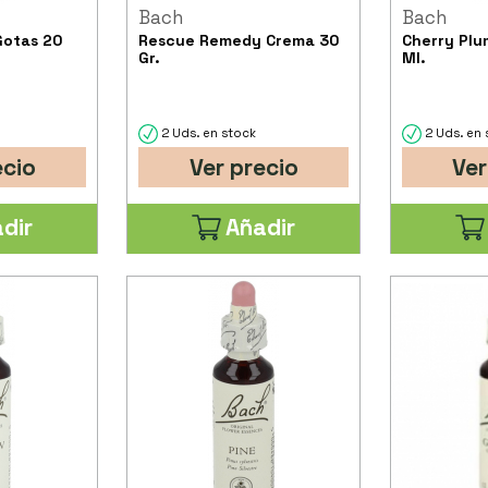
Bach
Bach
Gotas 20
Rescue Remedy Crema 30
Cherry Plu
Gr.
Ml.
2 Uds. en stock
2 Uds. en 
ecio
Ver precio
Ver
dir
Añadir