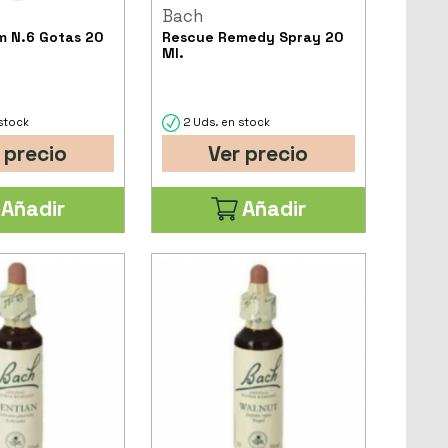
Bach
m N.6 Gotas 20
Rescue Remedy Spray 20
Ml.
stock
2 Uds. en stock
 precio
Ver precio
Añadir
Añadir