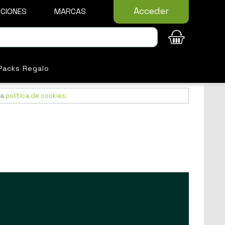
Acceder
CIONES
MARCAS
Packs Regalo
ra
política de cookies
.