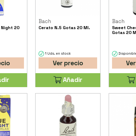
Bach
Bach
Night 20
Cerato N.5 Gotas 20 Ml.
Sweet Che
Gotas 20 M
1 Uds. en stock
Disponible
ecio
Ver precio
Ver
dir
Añadir