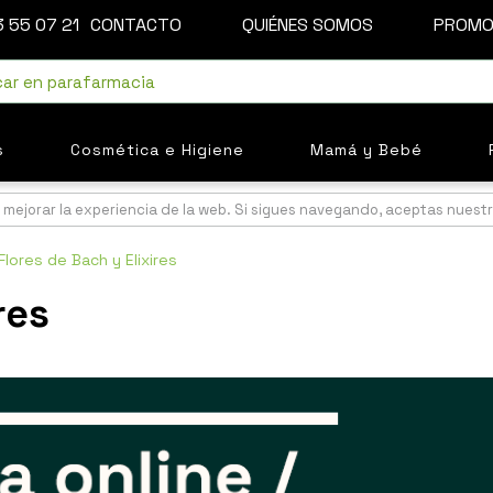
 55 07 21
CONTACTO
QUIÉNES SOMOS
PROMO
s
Cosmética e Higiene
Mamá y Bebé
mejorar la experiencia de la web. Si sigues navegando, aceptas nuest
Flores de Bach y Elixires
res