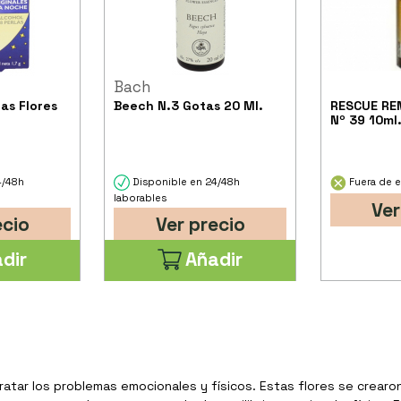
Bach
as Flores
Beech N.3 Gotas 20 Ml.
RESCUE RE
Nº 39 10ml
4/48h
Disponible en 24/48h
Fuera de e
laborables
Ver
ecio
Ver precio
dir
Añadir
tratar los problemas emocionales y físicos. Estas flores se crearo