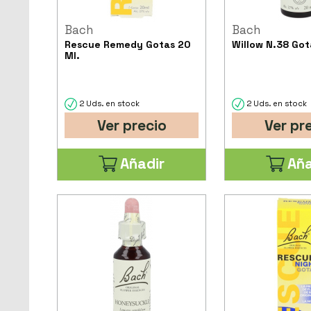
Bach
Bach
Rescue Remedy Gotas 20
Willow N.38 Got
Ml.
2 Uds. en stock
2 Uds. en stock
Ver precio
Ver pr
Añadir
Aña