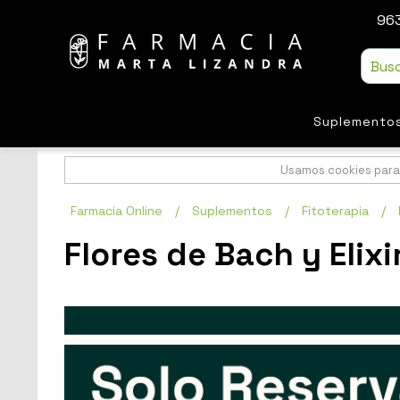
963
Suplemento
Usamos cookies para 
Farmacia Online
/
Suplementos
/
Fitoterapia
/
Flores de Bach y Elixi