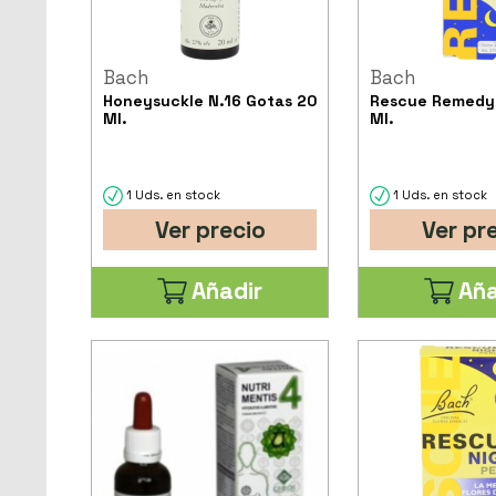
Bach
Bach
Honeysuckle N.16 Gotas 20
Rescue Remedy 
Ml.
Ml.
1 Uds. en stock
1 Uds. en stock
Ver precio
Ver pr
Añadir
Aña