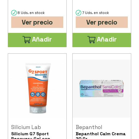
Piel Seca 30 Gr.
8 Uds. en stock
7 Uds. en stock
Ver precio
Ver precio
Añadir
Añadir
Silicium Lab
Bepanthol
Silicium G7 Sport
Bepanthol Calm Crema
Recovery Gel con
20 Gr.