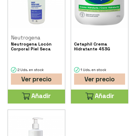
Neutrogena
Neutrogena Locón
Cetaphil Crema
Corporal Piel Seca
Hidratante 453G
2 Uds. en stock
1 Uds. en stock
Ver precio
Ver precio
Añadir
Añadir