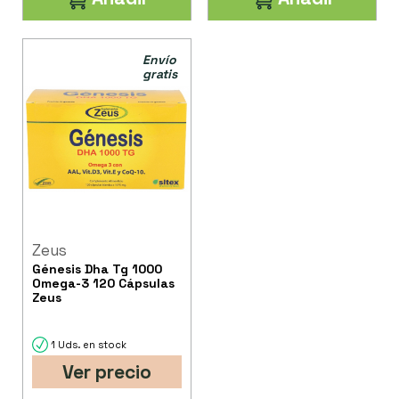
Envío
gratis
Zeus
Génesis Dha Tg 1000
Omega-3 120 Cápsulas
Zeus
1 Uds. en stock
Ver precio