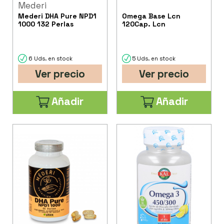
Mederi
Mederi DHA Pure NPD1
Omega Base Lcn
1000 132 Perlas
120Cap. Lcn
6 Uds. en stock
5 Uds. en stock
Ver precio
Ver precio
Añadir
Añadir