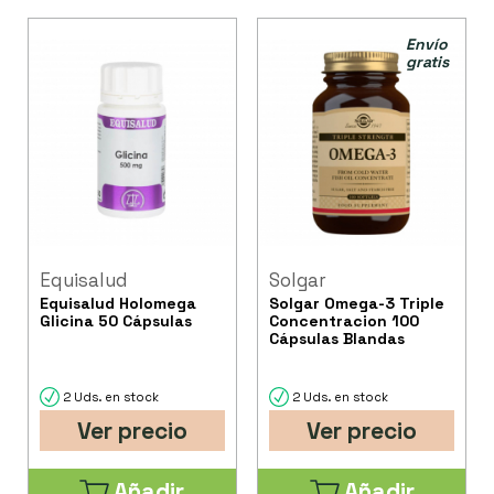
Envío
gratis
Equisalud
Solgar
Equisalud Holomega
Solgar Omega-3 Triple
Glicina 50 Cápsulas
Concentracion 100
Cápsulas Blandas
2 Uds. en stock
2 Uds. en stock
Ver precio
Ver precio
Añadir
Añadir