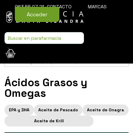
963 55 07 21
CONTACTO
MARCAS
Acceder
Usamos cookies para mejorar la experiencia de la web. Si sigues
navegando, aceptas nuestra
política de cookies
.
Ácidos Grasos y
Omegas
EPA y DHA
Aceite de Pescado
Aceite de Onagra
Aceite de Krill