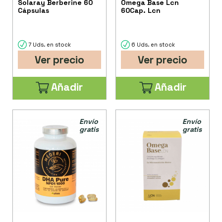
Solaray Berberine 60
Omega Base Lcn
Cápsulas
60Cap. Lcn
7 Uds. en stock
6 Uds. en stock
Ver precio
Ver precio
Añadir
Añadir
Envío
Envío
gratis
gratis