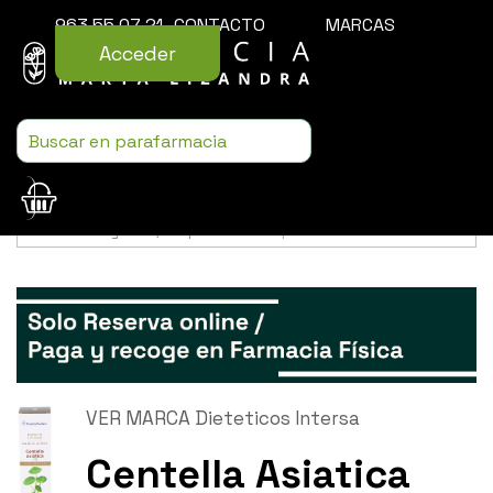
963 55 07 21
CONTACTO
MARCAS
Acceder
Usamos cookies para mejorar la experiencia de la web. Si sigues
navegando, aceptas nuestra
política de cookies
.
VER MARCA Dieteticos Intersa
Centella Asiatica